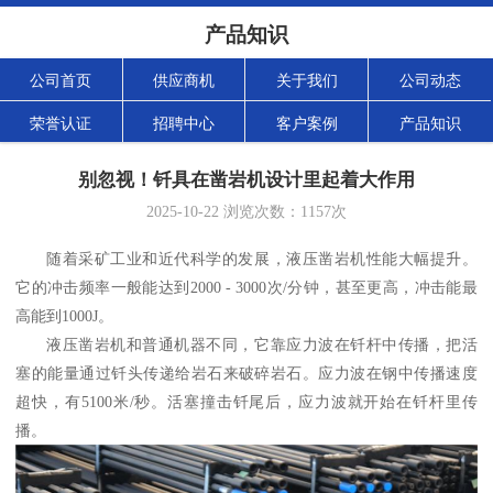
产品知识
公司首页
供应商机
关于我们
公司动态
荣誉认证
招聘中心
客户案例
产品知识
别忽视！钎具在凿岩机设计里起着大作用
2025-10-22
浏览次数：
1157
次
随着采矿工业和近代科学的发展，液压凿岩机性能大幅提升。
它的冲击频率一般能达到
2000 - 3000次/分钟，甚至更高，冲击能最
高能到1000J。
液压凿岩机和普通机器不同，它靠应力波在钎杆中传播，把活
塞的能量通过钎头传递给岩石来破碎岩石。应力波在钢中传播速度
超快，有
5100米/秒。活塞撞击钎尾后，应力波就开始在钎杆里传
播。