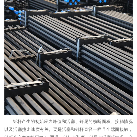
钎杆产生的初始应力峰值和活塞、钎尾的横断面积、接触情况
以及活塞撞击速度有关。要是活塞和钎杆直径一样且全端面接触，