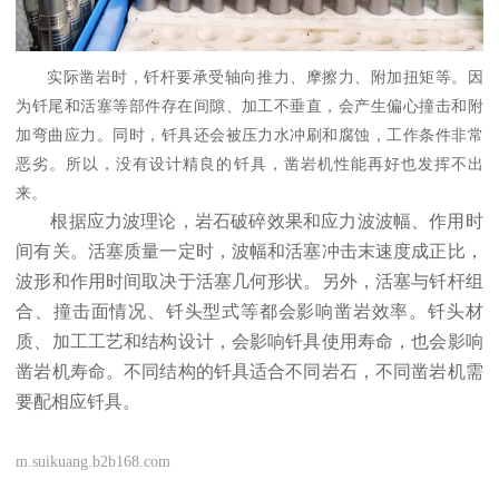
实际凿岩时，钎杆要承受轴向推力、摩擦力、附加扭矩等。因
为钎尾和活塞等部件存在间隙、加工不垂直，会产生偏心撞击和附
加弯曲应力。同时，钎具还会被压力水冲刷和腐蚀，工作条件非常
恶劣。
所以，没有设计精良的钎具，凿岩机性能再好也发挥不出
来。
根据应力波理论，岩石破碎效果和应力波波幅、作用时
间有关。活塞质量一定时，波幅和活塞冲击末速度成正比，
波形和作用时间取决于活塞几何形状。另外，活塞与钎杆组
合、撞击面情况、钎头型式等都会影响凿岩效率。钎头材
质、加工工艺和结构设计，会影响钎具使用寿命，也会影响
凿岩机寿命。不同结构的钎具适合不同岩石，不同凿岩机需
要配相应钎具。
m.suikuang.b2b168.com