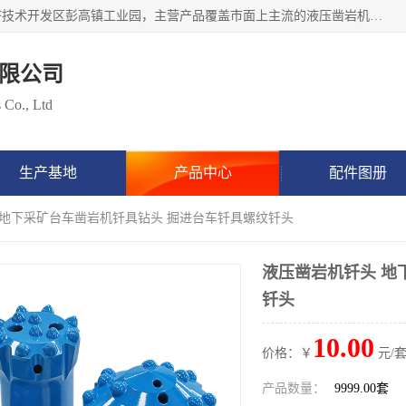
江西隧矿车辆技术服务有限公司始建于2017年，位于萍乡经济技术开发区彭高镇工业园，主营产品覆盖市面上主流的液压凿岩机设备，包括液压凿岩机配件，凿岩机钎具，凿岩机钎杆、钎尾、钎头、钻头涵盖凿岩钎具、矿用钎具等类型产品，具备研发和生产制造液压凿岩设备的先进技术，产品广泛应用于矿山开采、隧道挖掘、水利水电、地下工程建设等项目，立志成为行业内缺屈指可数的高端钎具制造工厂。
限公司
 Co., Ltd
生产基地
产品中心
配件图册
 地下采矿台车凿岩机钎具钻头 掘进台车钎具螺纹钎头
液压凿岩机钎头 地
钎头
10.00
价格：￥
元/套
产品数量：
9999.00套