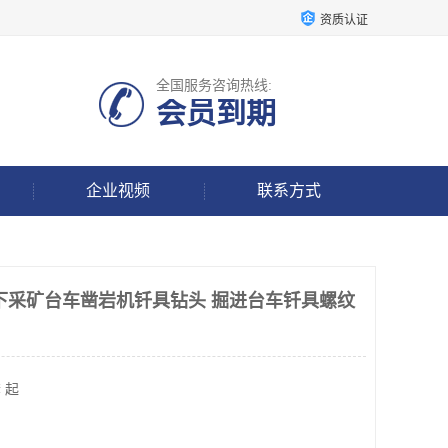
资质认证
全国服务咨询热线:
会员到期
企业视频
联系方式
下采矿台车凿岩机钎具钻头 掘进台车钎具螺纹
 起