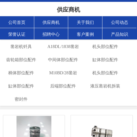
供应商机
公司首页
供应商机
关于我们
公司动态
荣誉认证
招聘中心
客户案例
产品知识
凿岩机钎具
A18DL/1838凿岩
机头部位配件
齿轮箱部位配件
中间体部位配件
机
缸体部位配件
柄体部位配件
M10BD/28凿岩
机头部位配件
缸体部位配件
后端部位配件
机
液压凿岩机拆装
密封件
工具