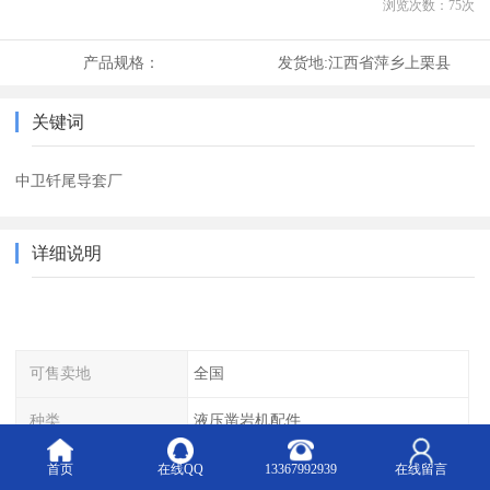
浏览次数：
75
次
产品规格：
发货地:
江西省萍乡上栗县
关键词
中卫钎尾导套厂
详细说明
可售卖地
全国
种类
液压凿岩机配件
适用领域
水电工程
首页
在线QQ
13367992939
在线留言