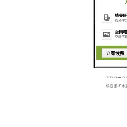
从材质上讲
能抵御矿水