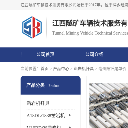
江西隧矿车辆技术服务有
Tunnel Mining Vehicle Technical Services
公司首页
公司介绍
当前位置：
首页
>
产品中心
>
凿岩机钎具
> 亳州阳钎尾单价
产品分类
Product
凿岩机钎具
A18DL/1838凿岩机
M10BD/28凿岩机