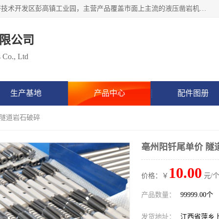
江西隧矿车辆技术服务有限公司始建于2017年，位于萍乡经济技术开发区彭高镇工业园，主营产品覆盖市面上主流的液压凿岩机设备，包括液压凿岩机配件，凿岩机钎具，凿岩机钎杆、钎尾、钎头、钻头涵盖凿岩钎具、矿用钎具等类型产品，具备研发和生产制造液压凿岩设备的先进技术，产品广泛应用于矿山开采、隧道挖掘、水利水电、地下工程建设等项目，立志成为行业内缺屈指可数的高端钎具制造工厂。
限公司
 Co., Ltd
生产基地
产品中心
配件图册
 隧道岩石破碎
亳州阳钎尾单价 隧
10.00
价格：￥
元/个
产品数量：
99999.00个
发货地址：
江西省萍乡