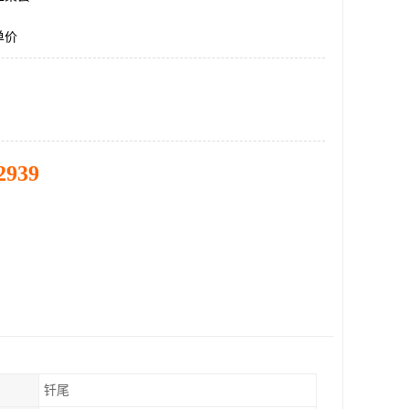
单价
2939
钎尾