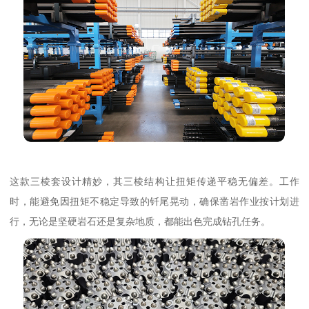
这款三棱套设计精妙，其三棱结构让扭矩传递平稳无偏差。工作
时，能避免因扭矩不稳定导致的钎尾晃动，确保凿岩作业按计划进
行，无论是坚硬岩石还是复杂地质，都能出色完成钻孔任务。