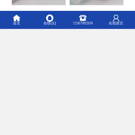
首页
在线QQ
13367992939
在线留言
液压凿岩机的回油蓄能器，适配回油需求。当回油产生波动，它迅
速存储或释放能量，减小回油压力的起伏，保障回油的连续性与稳
定性，提升液压系统的整体可靠性。