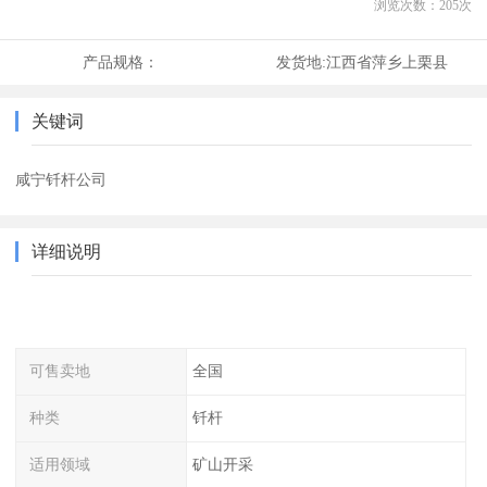
浏览次数：
205
次
产品规格：
发货地:
江西省萍乡上栗县
关键词
咸宁钎杆公司
详细说明
可售卖地
全国
种类
钎杆
适用领域
矿山开采