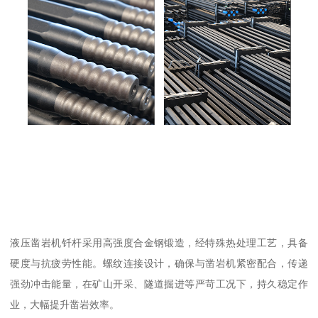
液压凿岩机钎杆采用高强度合金钢锻造，经特殊热处理工艺，具备
硬度与抗疲劳性能。螺纹连接设计，确保与凿岩机紧密配合，传递
强劲冲击能量，在矿山开采、隧道掘进等严苛工况下，持久稳定作
业，大幅提升凿岩效率。​