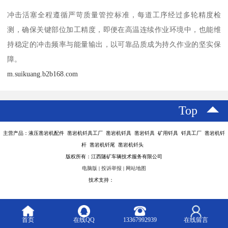
冲击活塞全程遵循严苛质量管控标准，每道工序经过多轮精度检
测，确保关键部位加工精度，即便在高温连续作业环境中，也能维
持稳定的冲击频率与能量输出，以可靠品质成为持久作业的坚实保
障。
m.suikuang.b2b168.com
Top
主营产品：液压凿岩机配件 凿岩机钎具工厂 凿岩机钎具 凿岩钎具 矿用钎具 钎具工厂 凿岩机钎
杆 凿岩机钎尾 凿岩机钎头
版权所有：江西隧矿车辆技术服务有限公司
电脑版
|
投诉举报
|
网站地图
技术支持：
八方资源网
首页
在线QQ
13367992939
在线留言