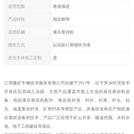
适用范围
巷道掘进
产品特性
稳定耐用
适用机械
液压凿岩机
报价方式
以实际订单报价为准
是否支持加工定制
是
江西隧矿车辆技术服务有限公司始建于2017年，位于萍乡经济技术
开发区彭高镇工业园，主营产品覆盖市面上主流的液压凿岩机设
备，包括液压凿岩机配件、凿岩机钎具、钎杆、钎尾、钎头、钻
头、涵盖凿岩钎具、矿用钎具等类型产品，具备研发和生产制造液
压凿岩设备的技术，产品广泛应用于矿山开采、隧道挖掘、水利水
电、地下工程建设等项目。