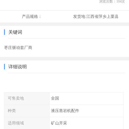
浏览次数：
104
次
产品规格：
发货地:
江西省萍乡上栗县
关键词
枣庄驱动套厂商
详细说明
可售卖地
全国
种类
液压凿岩机配件
适用领域
矿山开采