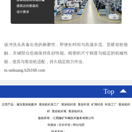
该冲洗头具备出色的耐磨性，即便长时间与高速水流、坚硬岩粉接
触，关键部位也能保持良好性能。精密的尺寸精度与稳定的机械性
能，使其与凿岩机适配，持久稳定助力作业。
m.suikuang.b2b168.com
Top
主营产品：液压凿岩机配件 凿岩机钎具工厂 凿岩机钎具 凿岩钎具 矿用钎具 钎具工厂 凿岩机钎
杆 凿岩机钎尾 凿岩机钎头
版权所有：江西隧矿车辆技术服务有限公司
电脑版
|
投诉举报
|
网站地图
技术支持：
八方资源网