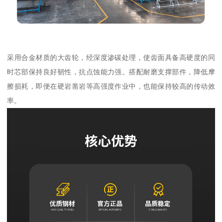
采用合金材质的大齿轮，经深度渗碳处理，使齿面具备高硬度的同
时芯部保持良好韧性，抗点蚀能力强。搭配耐磨支撑部件，降低摩
擦损耗，即便在硬岩凿岩等高强度作业中，也能保持较高的传动效
率。