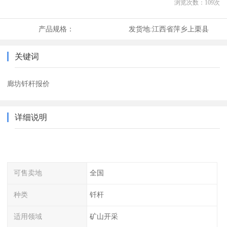
浏览次数：
109
次
产品规格：
发货地:
江西省萍乡上栗县
关键词
廊坊钎杆报价
详细说明
可售卖地
全国
种类
钎杆
适用领域
矿山开采