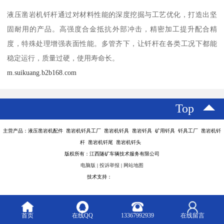
液压凿岩机钎杆通过对材料性能的深度挖掘与工艺优化，打造出坚
固耐用的产品。高强度合金抵抗外部冲击，精密加工提升配合精
度，特殊处理增强表面性能。多管齐下，让钎杆在各类工况下都能
稳定运行，质量过硬，使用寿命长。
m.suikuang.b2b168.com
Top
主营产品：液压凿岩机配件 凿岩机钎具工厂 凿岩机钎具 凿岩钎具 矿用钎具 钎具工厂 凿岩机钎
杆 凿岩机钎尾 凿岩机钎头
版权所有：江西隧矿车辆技术服务有限公司
电脑版
|
投诉举报
|
网站地图
技术支持：
八方资源网
首页
在线QQ
13367992939
在线留言