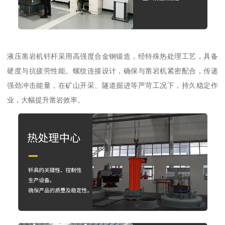
液压凿岩机钎杆采用高强度合金钢锻造，经特殊热处理工艺，具备
硬度与抗疲劳性能。螺纹连接设计，确保与凿岩机紧密配合，传递
强劲冲击能量，在矿山开采、隧道掘进等严苛工况下，持久稳定作
业，大幅提升凿岩效率。​