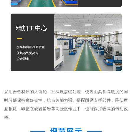
采用合金材质的大齿轮，经深度渗碳处理，使齿面具备高硬度的同
时芯部保持良好韧性，抗点蚀能力强。搭配耐磨支撑部件，降低摩
擦损耗，即便在硬岩凿岩等高强度作业中，也能保持较高的传动效
率。