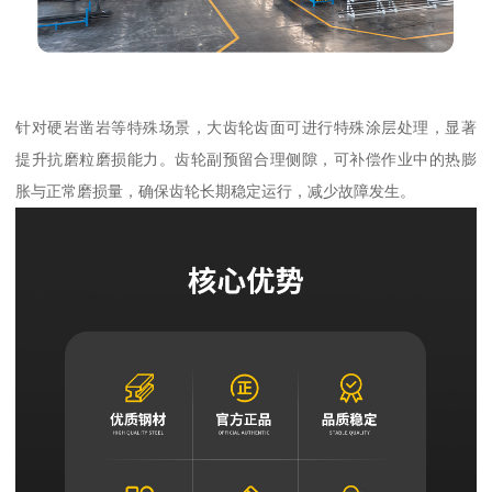
针对硬岩凿岩等特殊场景，大齿轮齿面可进行特殊涂层处理，显著
提升抗磨粒磨损能力。齿轮副预留合理侧隙，可补偿作业中的热膨
胀与正常磨损量，确保齿轮长期稳定运行，减少故障发生。