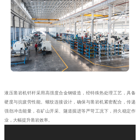
液压凿岩机钎杆采用高强度合金钢锻造，经特殊热处理工艺，具备
硬度与抗疲劳性能。螺纹连接设计，确保与凿岩机紧密配合，传递
强劲冲击能量，在矿山开采、隧道掘进等严苛工况下，持久稳定作
业，大幅提升凿岩效率。​