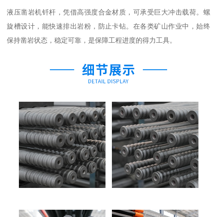
液压凿岩机钎杆，凭借高强度合金材质，可承受巨大冲击载荷。螺
旋槽设计，能快速排出岩粉，防止卡钻。在各类矿山作业中，始终
保持凿岩状态，稳定可靠，是保障工程进度的得力工具。​