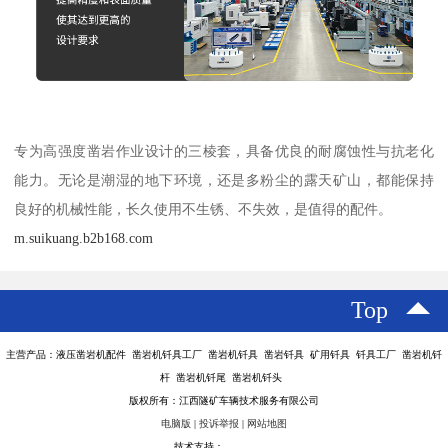
专为高强度凿岩作业设计的三棱套，具备优良的耐腐蚀性与抗老化
能力。无论是潮湿的地下环境，还是多粉尘的露天矿山，都能保持
良好的机械性能，长久使用不生锈、不失效，是值得的配件。
m.suikuang.b2b168.com
Top
主营产品：液压凿岩机配件 凿岩机钎具工厂 凿岩机钎具 凿岩钎具 矿用钎具 钎具工厂 凿岩机钎
杆 凿岩机钎尾 凿岩机钎头
版权所有：江西隧矿车辆技术服务有限公司
电脑版
|
投诉举报
|
网站地图
技术支持：
八方资源网