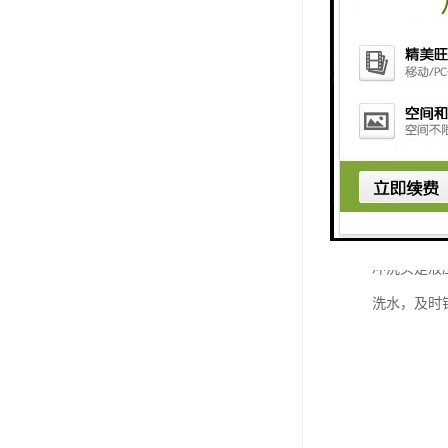
冲洗头是液
洗水，及时