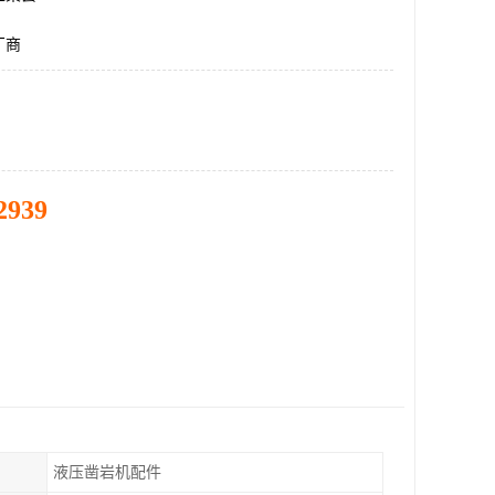
厂商
2939
液压凿岩机配件