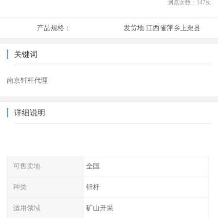
浏览次数：
147
次
产品规格：
发货地:
江西省萍乡上栗县
关键词
南京钎杆代理
详细说明
可售卖地
全国
种类
钎杆
适用领域
矿山开采