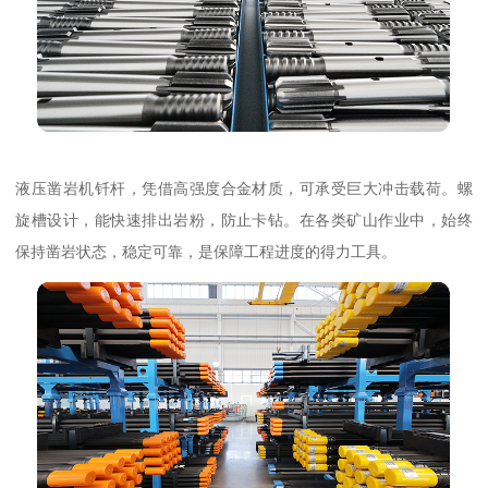
液压凿岩机钎杆，凭借高强度合金材质，可承受巨大冲击载荷。螺
旋槽设计，能快速排出岩粉，防止卡钻。在各类矿山作业中，始终
保持凿岩状态，稳定可靠，是保障工程进度的得力工具。​