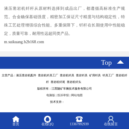
液压凿岩机钎杆从原材料选择到成品出厂，都遵循高标准生产规
范。合金确保基础强度，精密加工保证尺寸精度与结构稳定性，特
殊工艺处理增强综合性能。多重保障下，钎杆在长期使用中性能稳
定，质量可靠，耐用性远超同类产品。
m.suikuang.b2b168.com
Top
主营产品：液压凿岩机配件 凿岩机钎具工厂 凿岩机钎具 凿岩钎具 矿用钎具 钎具工厂 凿岩机钎
杆 凿岩机钎尾 凿岩机钎头
版权所有：江西隧矿车辆技术服务有限公司
电脑版
|
投诉举报
|
网站地图
技术支持：
八方资源网
首页
在线QQ
13367992939
在线留言