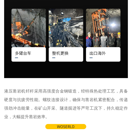
液压凿岩机钎杆采用高强度合金钢锻造，经特殊热处理工艺，具备
硬度与抗疲劳性能。螺纹连接设计，确保与凿岩机紧密配合，传递
强劲冲击能量，在矿山开采、隧道掘进等严苛工况下，持久稳定作
业，大幅提升凿岩效率。​