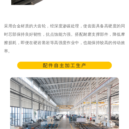
采用合金材质的大齿轮，经深度渗碳处理，使齿面具备高硬度的同
时芯部保持良好韧性，抗点蚀能力强。搭配耐磨支撑部件，降低摩
擦损耗，即便在硬岩凿岩等高强度作业中，也能保持较高的传动效
率。