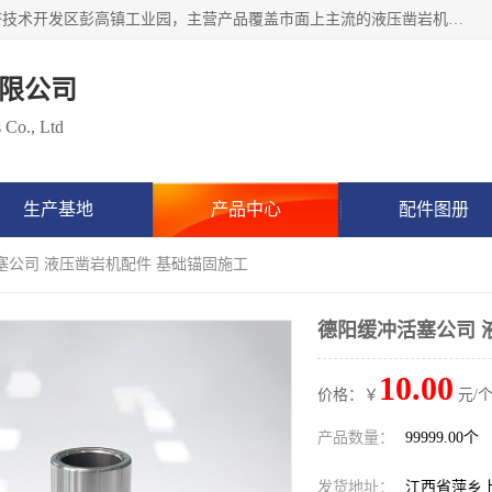
江西隧矿车辆技术服务有限公司始建于2017年，位于萍乡经济技术开发区彭高镇工业园，主营产品覆盖市面上主流的液压凿岩机设备，包括液压凿岩机配件，凿岩机钎具，凿岩机钎杆、钎尾、钎头、钻头涵盖凿岩钎具、矿用钎具等类型产品，具备研发和生产制造液压凿岩设备的先进技术，产品广泛应用于矿山开采、隧道挖掘、水利水电、地下工程建设等项目，立志成为行业内缺屈指可数的高端钎具制造工厂。
限公司
 Co., Ltd
生产基地
产品中心
配件图册
塞公司 液压凿岩机配件 基础锚固施工
德阳缓冲活塞公司 
10.00
价格：￥
元/个
产品数量：
99999.00个
发货地址：
江西省萍乡