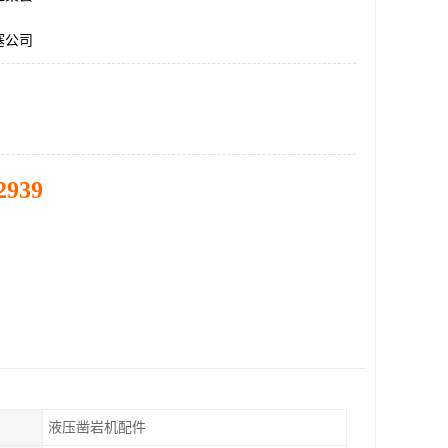
塞公司
2939
液压凿岩机配件