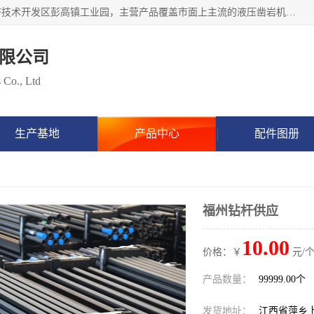
江西隧矿车辆技术服务有限公司始建于2017年，位于萍乡经济技术开发区彭高镇工业园，主营产品覆盖市面上主流的液压凿岩机设备，包括液压凿岩机配件，凿岩机钎具，凿岩机钎杆、钎尾、钎头、钻头涵盖凿岩钎具、矿用钎具等类型产品，具备研发和生产制造液压凿岩设备的先进技术，产品广泛应用于矿山开采、隧道挖掘、水利水电、地下工程建设等项目，立志成为行业内缺屈指可数的高端钎具制造工厂。
限公司
 Co., Ltd
生产基地
产品中心
配件图册
福州钻杆供应
10.00
价格：￥
元/个
产品数量：
99999.00个
发货地址：
江西省萍乡