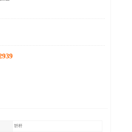
2939
钎杆