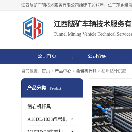
江西隧矿车辆技术服务有
Tunnel Mining Vehicle Technical Services
公司首页
公司介绍
当前位置：
首页
>
产品中心
>
凿岩机钎具
> 福州钻杆供应
产品分类
Product
凿岩机钎具
A18DL/1838凿岩机
M10BD/28凿岩机