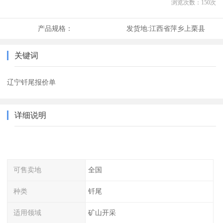
浏览次数：
150
次
产品规格：
发货地:
江西省萍乡上栗县
关键词
辽宁钎尾报价单
详细说明
可售卖地
全国
种类
钎尾
适用领域
矿山开采