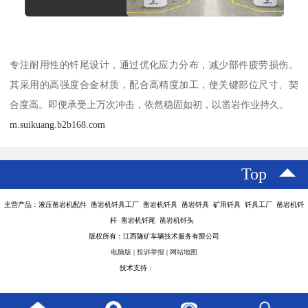
专注耐用性的钎尾设计，通过优化应力分布，减少部件疲劳损伤。
其采用的高强度合金材质，配合高精度加工，使关键部位尺寸、契
合度高。即便承受上万次冲击，依然稳固如初，以凿岩作业持久。
m.suikuang.b2b168.com
Top
主营产品：液压凿岩机配件 凿岩机钎具工厂 凿岩机钎具 凿岩钎具 矿用钎具 钎具工厂 凿岩机钎
杆 凿岩机钎尾 凿岩机钎头
版权所有：江西隧矿车辆技术服务有限公司
电脑版
|
投诉举报
|
网站地图
技术支持：
八方资源网