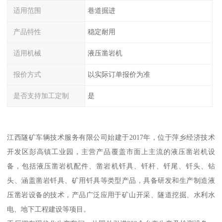
适用范围
巷道掘进
产品特性
稳定耐用
适用机械
液压凿岩机
报价方式
以实际订单报价为准
是否支持加工定制
是
江西隧矿车辆技术服务有限公司始建于2017年，位于萍乡经济技术
开发区彭高镇工业园，主营产品覆盖市面上主流的液压凿岩机设
备，包括液压凿岩机配件、凿岩机钎具、钎杆、钎尾、钎头、钻
头、涵盖凿岩钎具、矿用钎具等类型产品，具备研发和生产制造液
压凿岩设备的技术，产品广泛应用于矿山开采、隧道挖掘、水利水
电、地下工程建设等项目。