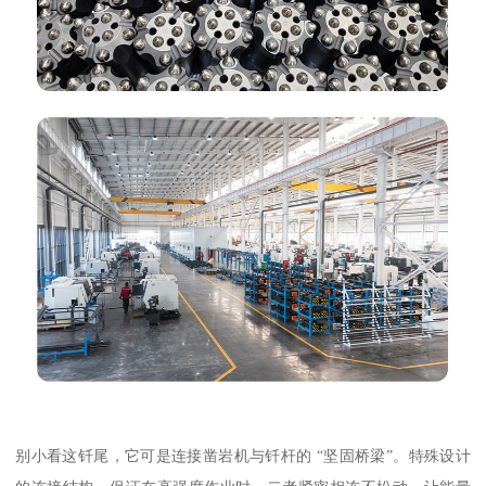
别小看这钎尾，它可是连接凿岩机与钎杆的 “坚固桥梁”。特殊设计