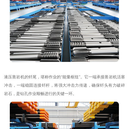
液压凿岩机的钎尾，堪称作业的“能量枢纽”。它一端承接凿岩机活塞
冲击，一端稳固连接钎杆，将强大冲击力传递，确保钎头有力破碎
岩石，是钻孔作业顺畅进行的关键一环。