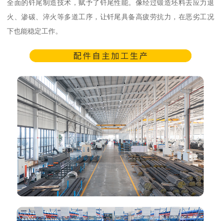
全面的钎尾制造技术，赋予了钎尾性能。像经过锻造坯料去应力退
火、渗碳、淬火等多道工序，让钎尾具备高疲劳抗力，在恶劣工况
下也能稳定工作。