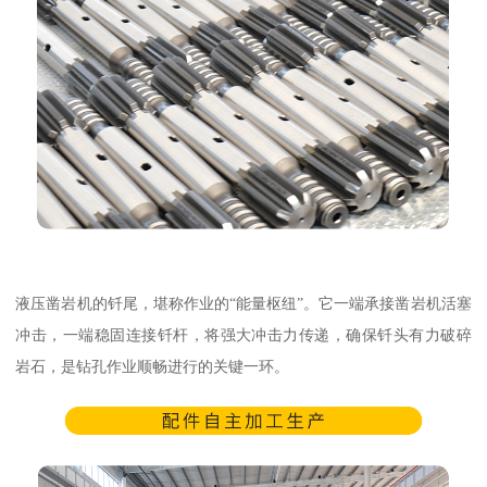
液压凿岩机的钎尾，堪称作业的“能量枢纽”。它一端承接凿岩机活塞
冲击，一端稳固连接钎杆，将强大冲击力传递，确保钎头有力破碎
岩石，是钻孔作业顺畅进行的关键一环。