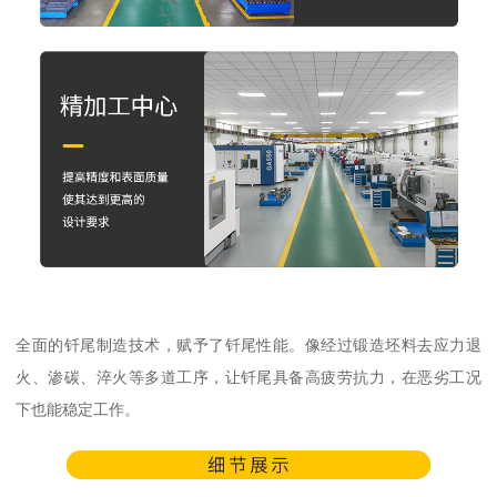
全面的钎尾制造技术，赋予了钎尾性能。像经过锻造坯料去应力退
火、渗碳、淬火等多道工序，让钎尾具备高疲劳抗力，在恶劣工况
下也能稳定工作。