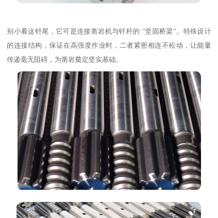
别小看这钎尾，它可是连接凿岩机与钎杆的 “坚固桥梁”。特殊设计
的连接结构，保证在高强度作业时，二者紧密相连不松动，让能量
传递毫无阻碍，为凿岩奠定坚实基础。