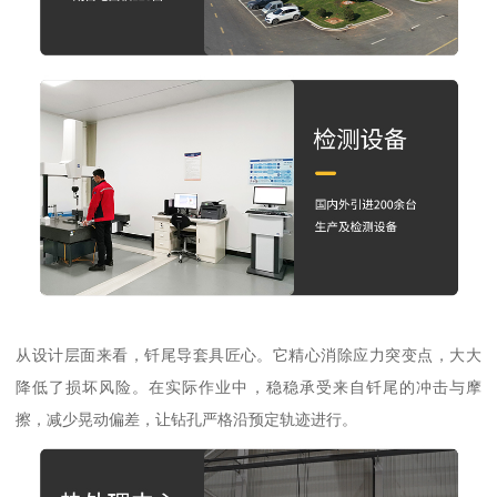
从设计层面来看，钎尾导套具匠心。它精心消除应力突变点，大大
降低了损坏风险。在实际作业中，稳稳承受来自钎尾的冲击与摩
擦，减少晃动偏差，让钻孔严格沿预定轨迹进行。