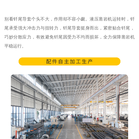
别看钎尾导套个头不大，作用却不容小觑。液压凿岩机运转时，钎
尾承受强大冲击力与扭转力，钎尾导套挺身而出，紧密贴合钎尾，
巧妙分散应力，有效避免钎尾因受力不均而损坏，全力保障凿岩机
平稳运行。