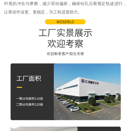
钎尾的冲击与摩擦，减少晃动偏差，确保钻孔沿着预定轨迹进行，
让凿岩作业更、更稳定，为工程进度助力。