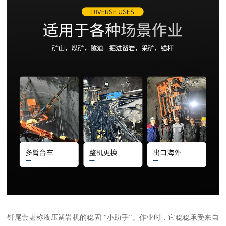
钎尾套堪称液压凿岩机的稳固 “小助手”。作业时，它稳稳承受来自