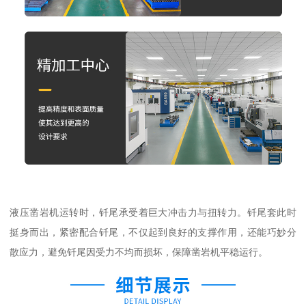
液压凿岩机运转时，钎尾承受着巨大冲击力与扭转力。钎尾套此时
挺身而出，紧密配合钎尾，不仅起到良好的支撑作用，还能巧妙分
散应力，避免钎尾因受力不均而损坏，保障凿岩机平稳运行。