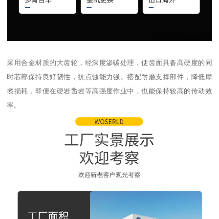
采用合金材质的大齿轮，经深度渗碳处理，使齿面具备高硬度的同
时芯部保持良好韧性，抗点蚀能力强。搭配耐磨支撑部件，降低摩
擦损耗，即便在硬岩凿岩等高强度作业中，也能保持较高的传动效
率。