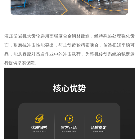
液压凿岩机大齿轮选用高强度合金钢材锻造，经特殊热处理强化齿
面，耐磨抗冲击性能突出，与主动齿轮精密啮合，传递扭矩平稳可
靠，能从容应对凿岩作业中的冲击载荷，为整机传动系统的稳定运
行提供坚实保障。