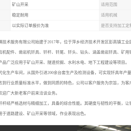
矿山开采
适用范围
稳定耐用
适用机械
以实际订单报价为准
是否支持加工定
辆技术服务有限公司始建于2017年，位于萍乡经济技术开发区彭高镇工
岩机配件、凿岩机钎具、钎杆、钎尾、钎头、钻头、涵盖凿岩钎具、矿用
产品广泛应用于矿山开采、隧道挖掘、水利水电、地下工程建设等项目。
代化生产车间，从国外引进200余台套生产及检测设备，可实现钎具年产量十
达到行业质量标准水平，做到同质的特色，公司以客户服务为宗旨，为客
欢迎广大新老客户前来洽谈业务。
钎杆经严格选材与精细加工，具备的综合性能。其硬度与韧性的平衡，让
用于道路建设、矿山开采等领域，作业表现出色。​