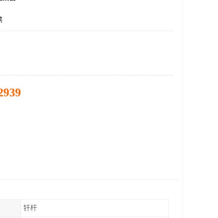
供
2939
钎杆