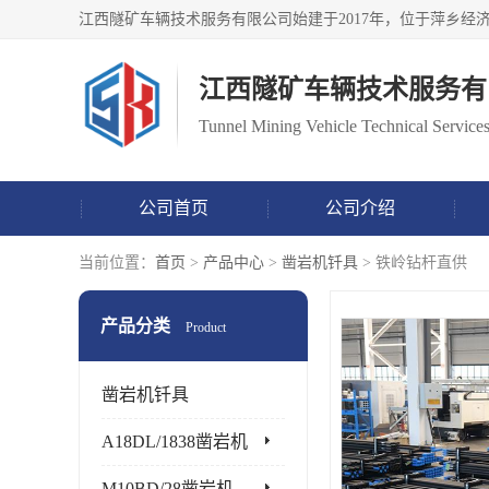
江西隧矿车辆技术服务有
Tunnel Mining Vehicle Technical Services
公司首页
公司介绍
当前位置：
首页
>
产品中心
>
凿岩机钎具
> 铁岭钻杆直供
产品分类
Product
凿岩机钎具
A18DL/1838凿岩机
M10BD/28凿岩机