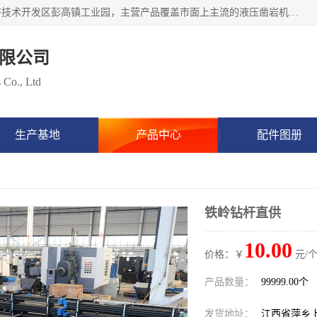
江西隧矿车辆技术服务有限公司始建于2017年，位于萍乡经济技术开发区彭高镇工业园，主营产品覆盖市面上主流的液压凿岩机设备，包括液压凿岩机配件，凿岩机钎具，凿岩机钎杆、钎尾、钎头、钻头涵盖凿岩钎具、矿用钎具等类型产品，具备研发和生产制造液压凿岩设备的先进技术，产品广泛应用于矿山开采、隧道挖掘、水利水电、地下工程建设等项目，立志成为行业内缺屈指可数的高端钎具制造工厂。
限公司
 Co., Ltd
生产基地
产品中心
配件图册
铁岭钻杆直供
10.00
价格：￥
元/个
产品数量：
99999.00个
发货地址：
江西省萍乡