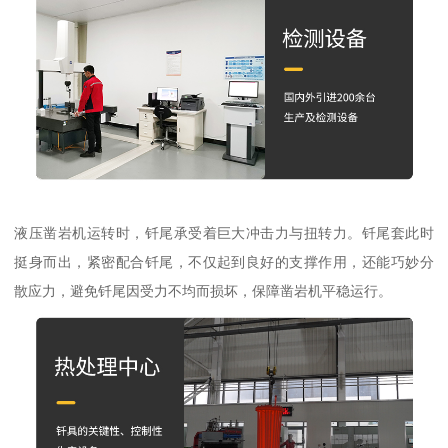
液压凿岩机运转时，钎尾承受着巨大冲击力与扭转力。钎尾套此时
挺身而出，紧密配合钎尾，不仅起到良好的支撑作用，还能巧妙分
散应力，避免钎尾因受力不均而损坏，保障凿岩机平稳运行。