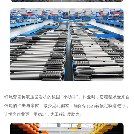
钎尾套堪称液压凿岩机的稳固 “小助手”。作业时，它稳稳承受来自
钎尾的冲击与摩擦，减少晃动偏差，确保钻孔沿着预定轨迹进行，
让凿岩作业更、更稳定，为工程进度助力。