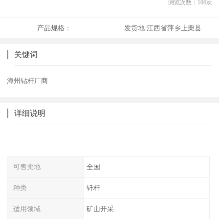
浏览次数：
106
次
产品规格：
发货地:
江西省萍乡上栗县
关键词
漳州钻杆厂商
详细说明
可售卖地
全国
种类
钎杆
适用领域
矿山开采