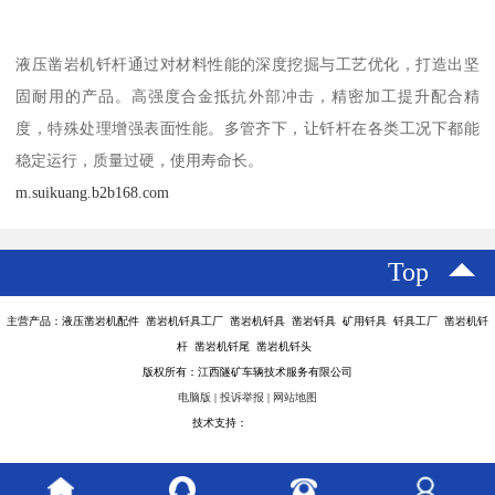
液压凿岩机钎杆通过对材料性能的深度挖掘与工艺优化，打造出坚
固耐用的产品。高强度合金抵抗外部冲击，精密加工提升配合精
度，特殊处理增强表面性能。多管齐下，让钎杆在各类工况下都能
稳定运行，质量过硬，使用寿命长。
m.suikuang.b2b168.com
Top
主营产品：液压凿岩机配件 凿岩机钎具工厂 凿岩机钎具 凿岩钎具 矿用钎具 钎具工厂 凿岩机钎
杆 凿岩机钎尾 凿岩机钎头
版权所有：江西隧矿车辆技术服务有限公司
电脑版
|
投诉举报
|
网站地图
技术支持：
八方资源网