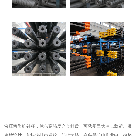
液压凿岩机钎杆，凭借高强度合金材质，可承受巨大冲击载荷。螺
旋槽设计，能快速排出岩粉，防止卡钻。在各类矿山作业中，始终