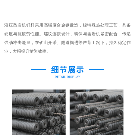
液压凿岩机钎杆采用高强度合金钢锻造，经特殊热处理工艺，具备
硬度与抗疲劳性能。螺纹连接设计，确保与凿岩机紧密配合，传递
强劲冲击能量，在矿山开采、隧道掘进等严苛工况下，持久稳定作
业，大幅提升凿岩效率。​