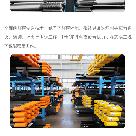
全面的钎尾制造技术，赋予了钎尾性能。像经过锻造坯料去应力退
火、渗碳、淬火等多道工序，让钎尾具备高疲劳抗力，在恶劣工况
下也能稳定工作。