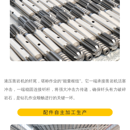
液压凿岩机的钎尾，堪称作业的“能量枢纽”。它一端承接凿岩机活塞
冲击，一端稳固连接钎杆，将强大冲击力传递，确保钎头有力破碎
岩石，是钻孔作业顺畅进行的关键一环。