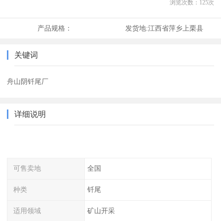
浏览次数：
125
次
产品规格：
发货地:
江西省萍乡上栗县
关键词
舟山阴钎尾厂
详细说明
可售卖地
全国
种类
钎尾
适用领域
矿山开采