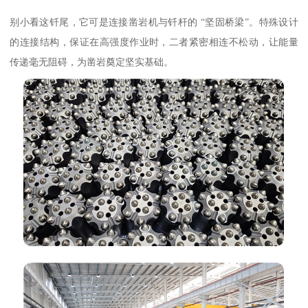
别小看这钎尾，它可是连接凿岩机与钎杆的 “坚固桥梁”。特殊设计
的连接结构，保证在高强度作业时，二者紧密相连不松动，让能量
传递毫无阻碍，为凿岩奠定坚实基础。