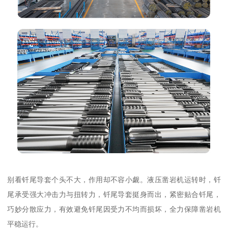
别看钎尾导套个头不大，作用却不容小觑。液压凿岩机运转时，钎
尾承受强大冲击力与扭转力，钎尾导套挺身而出，紧密贴合钎尾，
巧妙分散应力，有效避免钎尾因受力不均而损坏，全力保障凿岩机
平稳运行。