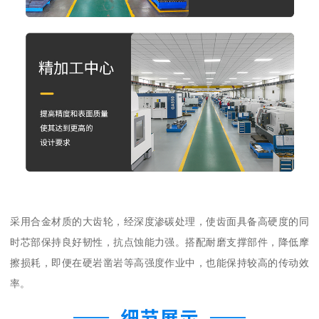
采用合金材质的大齿轮，经深度渗碳处理，使齿面具备高硬度的同
时芯部保持良好韧性，抗点蚀能力强。搭配耐磨支撑部件，降低摩
擦损耗，即便在硬岩凿岩等高强度作业中，也能保持较高的传动效
率。